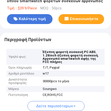
ύπνου Smartwatch φορετών συσκευών αρρενωπός
Τιμή：$39.9/Piece
MOQ：50pcs
Καλύτερη τιμή
Επικοινωνήστε
Περιγραφή Προϊόντων
,
Έξυπνη φορετή συσκευή PC ABS
,
1.28inch έξυπνη φορετή συσκευή
Υψηλό φως
Αρρενωπό smartwatch αφής της
FCC πλήρες
Όροι πληρωμής
T/T, Paypal
Αριθμό μοντέλου
w17
Δυνατότητα
30000pcs το μήνα
προσφοράς
Μάρκα
Soungwo
Πιστοποίηση
CE,ROHS,FCC
Δείτε περισσότερων