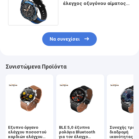
έλεγχος οξυγόνου αίματος
ύπνου Smartwatch φορετών
συσκευών αρρενωπός
Να συνεχίσει
Συνιστώμενα Προϊόντα
Έξυπνο όργανο
BLE 5,0 έξυπνα
Συνεχής τρέχ
ελέγχου ποσοστού
ρολόγια Bluetooth
διαδρομή
καρδιών ελέγχου
για τον έλεγχο
ικανότητας